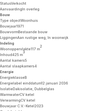
Status
Verkocht
Aanvaarding
In overleg
Bouw
Type object
Woonhuis
Bouwjaar
1971
Bouwvorm
Bestaande bouw
Liggingen
Aan rustige weg, In woonwijk
Indeling
2
Woonoppervlakte
117 m
3
Inhoud
425 m
Aantal kamers
5
Aantal slaapkamers
4
Energie
Energieklasse
B
Energielabel einddatum
12 januari 2036
Isolatie
Dakisolatie, Dubbelglas
Warmwater
CV ketel
Verwarming
CV ketel
Bouwjaar C.V.-Ketel
2023