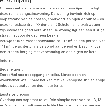
Beschrijving
Op een centrale locatie aan de westkant van Apeldoorn ligt
deze ruime eengezinswoning. De woning bevindt zich op
loopafstand van de bossen, sportvoorzieningen en winkel- en
gezondheidscentrum ‘Ordenplein’. Scholen en uitvalswegen
zijn eveneens goed bereikbaar. De woning ligt aan een rustige
straat met voor de deur een beekje.
Bouwjaar 1972, woonoppervlakte ca. 117 m² en een perceel van
141 m². De achtertuin is verzorgd aangelegd en beschikt over
een stenen berging met verwarming en een eigen cv-ketel.
Indeling
Begane grond
Entree/hal met trapopgang en toilet. Lichte doorzon-
woonkamer. Afsluitbare keuken met keukenopstelling en enige
inbouwapparatuur en deur naar terras.
Eerste verdieping
Overloop met separaat toilet. Drie slaapkamers van ca. 13, 13
en 9 m². Ruime badkamer in lichte kleurstelling, voorzien van