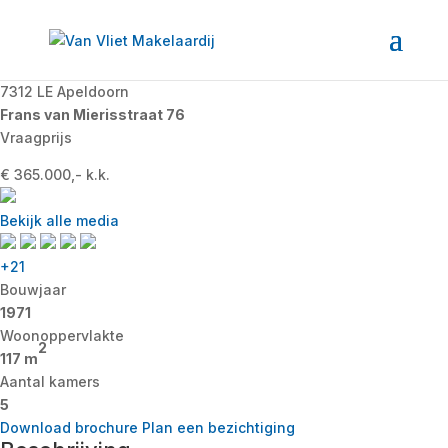
7312 LE Apeldoorn
Frans van Mierisstraat 76
Vraagprijs
€ 365.000,- k.k.
Bekijk alle media
+21
Bouwjaar
1971
Woonoppervlakte
2
117 m
Aantal kamers
5
Download brochure
Plan een bezichtiging