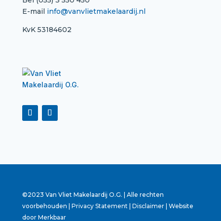
Bel (055) 3 550 450
E-mail
info@vanvlietmakelaardij.nl
KvK 53184602
©2023 Van Vliet Makelaardij O.G. | Alle rechten
voorbehouden |
Privacy Statement
|
Disclaimer
| Website
door
Merkbaar